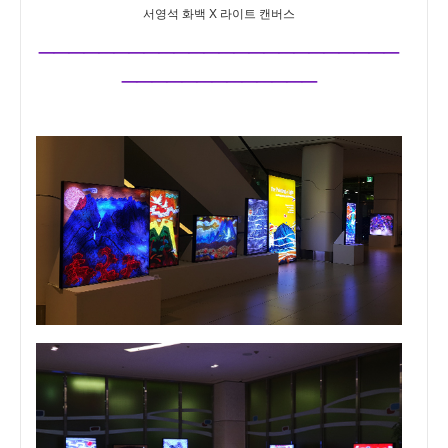
서영석 화백 X 라이트 캔버스
________________________
_____________