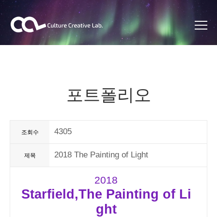
포트폴리오
4305
조회수
2018 The Painting of Light
제목
2018
Starfield,
The Painting of Li
ght