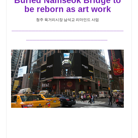
Buried Namseok Bridge to
be reborn as art work
청
주 육거리시장 남석교 리마인드 사업
_________________________________
________________________