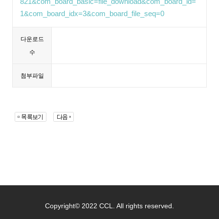
821&com_board_basic=file_download&com_board_id=
1&com_board_idx=3&com_board_file_seq=0
다운로드
수
첨부파일
Copyright© 2022 CCL. All rights reserved.